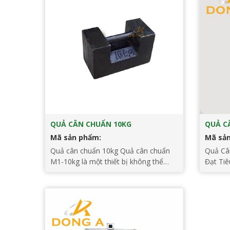
QUẢ CÂN CHUẨN 10KG
QUẢ C
Mã sản phẩm:
Mã sả
Quả cân chuẩn 10kg Quả cân chuẩn
Quả Câ
M1-10kg là một thiết bị không thể
Đạt Ti
thiếu trong ngành đo lường, đặc biệt
Trong l
trong việc kiểm tra, hiệu chuẩn và
các thiế
đảm bảo độ chính xác cho các thiết bị
chốt đ
cân điện tử. Sản phẩm này được chế
và đáng
tạo từ gang cao cấp, đạt tiêu chuẩn
là một 
đo lường […]
trọng, 