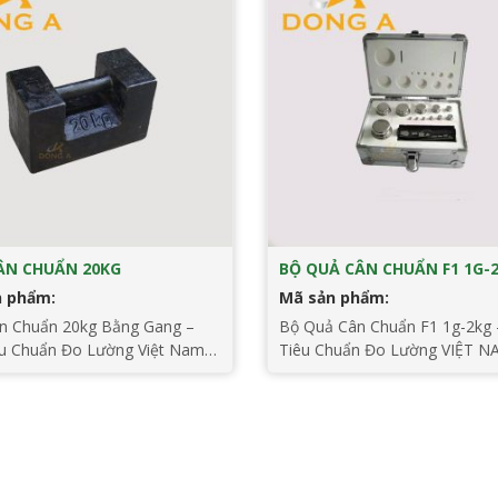
ÂN CHUẨN 20KG
BỘ QUẢ CÂN CHUẨN F1 1G-
n phẩm:
Mã sản phẩm:
n Chuẩn 20kg Bằng Gang –
Bộ Quả Cân Chuẩn F1 1g-2kg 
êu Chuẩn Đo Lường Việt Nam
Tiêu Chuẩn Đo Lường VIỆT N
ĩnh vực đo lường, việc sử dụng
Trong các ứng dụng yêu cầu đ
t bị chính xác là yếu tố then
xác cao, việc sử dụng bộ quả 
ể đảm bảo kết quả đúng đắn
chuẩn F1 1g-2kg là một lựa c
 tin cậy. Quả cân chuẩn 20kg
không thể thiếu. Bộ quả cân c
trong những công cụ quan
này đáp ứng mọi tiêu chuẩn k
[…]
của Tiêu chuẩn […]