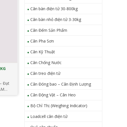
Cân bàn điện tử 30-800kg
Cân bàn nhỏ điện tử 3-30kg
Cân Đếm Sản Phẩm
Cân Pha Sơn
Cân Kỹ Thuật
Cân Chống Nước
2KG
Cân treo điện tử
– Đạt
Cân Đóng bao – Cân Định Lượng
AM
Cân Động Vật – Cân Heo
ộ chính
cân
Bộ Chỉ Thị (Weighing Indicator)
họn
huẩn
Loadcell cân điện tử
hắt khe