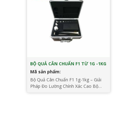
BỘ QUẢ CÂN CHUẨN F1 TỪ 1G -1KG
Mã sản phẩm:
Bộ Quả Cân Chuẩn F1 1g-1kg – Giải
Pháp Đo Lường Chính Xác Cao Bộ
quả cân chuẩn F1 từ 1g-1kg là lựa
chọn tối ưu cho các công việc yêu cầu
độ chính xác cao, đặc biệt là trong
các phòng thí nghiệm và các cơ sở
sản xuất cần đo lường chính xác. […]