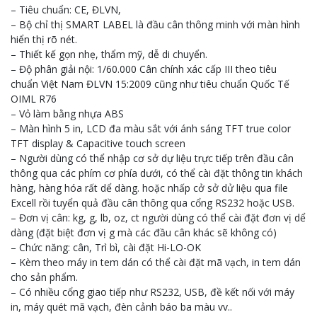
– Tiêu chuẩn: CE, ĐLVN,
– Bộ chỉ thị SMART LABEL là đầu cân thông minh với màn hình
hiển thị rõ nét.
– Thiết kế gọn nhẹ, thẩm mỹ, dễ di chuyển.
– Độ phân giải nội: 1/60.000 Cân chính xác cấp III theo tiêu
chuẩn Việt Nam ĐLVN 15:2009 cũng như tiêu chuẩn Quốc Tế
OIML R76
– Vỏ làm bằng nhựa ABS
– Màn hình 5 in, LCD đa màu sắt với ánh sáng TFT true color
TFT display & Capacitive touch screen
– Người dùng có thể nhập cơ sở dự liệu trực tiếp trên đầu cân
thông qua các phím cơ phía dưới, có thể cài đặt thông tin khách
hàng, hàng hóa rất dể dàng. hoặc nhấp cở sở dử liệu qua file
Excell rồi tuyển quả đầu cân thông qua cổng RS232 hoặc USB.
– Đơn vị cân: kg, g, lb, oz, ct người dùng có thể cài đặt đơn vị dể
dàng (đặt biệt đơn vị g mà các đầu cân khác sẽ không có)
– Chức năng: cân, Trì bì, cài đặt Hi-LO-OK
– Kèm theo máy in tem dán có thể cài đặt mã vạch, in tem dán
cho sản phẩm.
– Có nhiều cổng giao tiếp như RS232, USB, đề kết nối với máy
in, máy quét mã vạch, đèn cảnh báo ba màu vv..