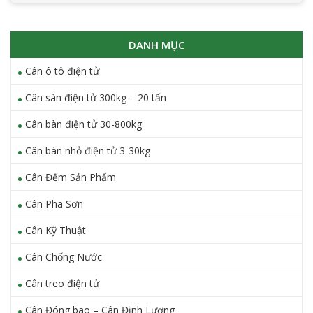
diện công nghệ mới nhất của METTLER TOLEDO. Đối với các
nhiệm vụ từ cân cơ bản đến lập công thức, phương tiện,
trong chuyển động và kiểm tra trọng lượng thừa/thiếu,
DANH MỤC
IND560 giải […]
Cân ô tô điện tử
Cân sàn điện tử 300kg – 20 tấn
Cân bàn điện tử 30-800kg
Cân bàn nhỏ điện tử 3-30kg
Cân Đếm Sản Phẩm
Cân Pha Sơn
Cân Kỹ Thuật
Cân Chống Nước
Cân treo điện tử
Cân Đóng bao – Cân Định Lượng