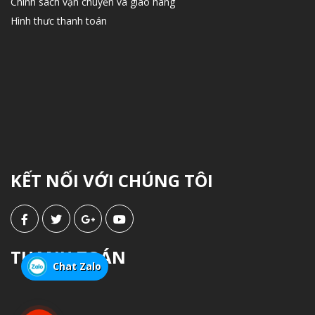
Chính sách vận chuyển và giao hàng
Hình thưc thanh toán
KẾT NỐI VỚI CHÚNG TÔI
THANH TOÁN
Chat Zalo