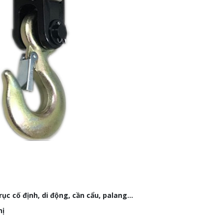
ục cố định, di động, cần cẩu, palang…
hị