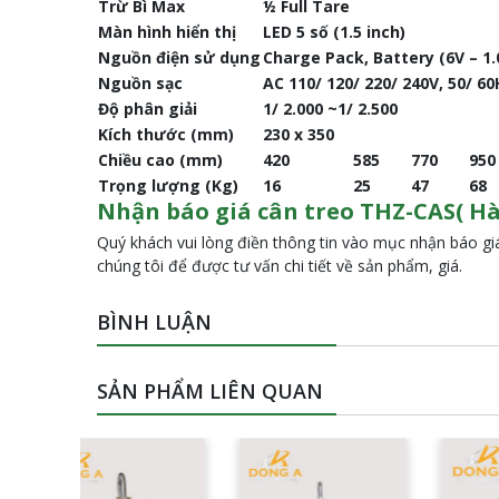
Trừ Bì Max
½ Full Tare
Màn hình hiển thị
LED 5 số (1.5 inch)
Nguồn điện sử dụng
Charge Pack, Battery (6V – 1
Nguồn sạc
AC 110/ 120/ 220/ 240V, 50/ 60
Độ phân giải
1/ 2.000 ~1/ 2.500
Kích thước (mm)
230 x 350
Chiều cao (mm)
420
585
770
950
Trọng lượng (Kg)
16
25
47
68
​Nhận báo giá cân treo THZ-CAS( Hà
Quý khách vui lòng điền thông tin vào mục nhận báo giá
chúng tôi để được tư vấn chi tiết về sản phẩm, giá.
BÌNH LUẬN
SẢN PHẨM LIÊN QUAN