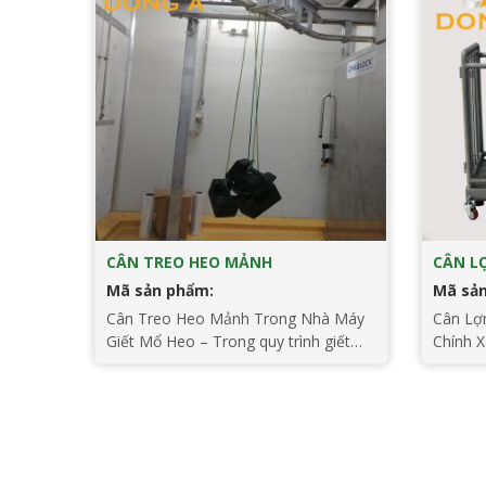
CÂN TREO HEO MẢNH
CÂN L
Mã sản phẩm:
Mã sả
Cân Treo Heo Mảnh Trong Nhà Máy
Cân Lợn
Giết Mổ Heo – Trong quy trình giết
Chính X
mổ heo, việc sử dụng cân treo heo
điện tử
mảnh là một phần không thể thiếu để
trong v
đảm bảo tính chính xác và hiệu quả
lợn tro
của quá trình sản xuất. Cân treo heo
kế để đ
mảnh là một thiết bị quan trọng được
chính x
[…]
mang [