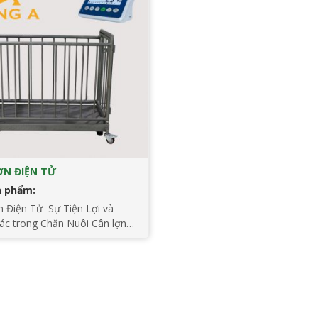
ỢN ĐIỆN TỬ
n phẩm:
 Điện Tử Sự Tiện Lợi và
ác trong Chăn Nuôi Cân lợn
 là một công cụ quan trọng
iệc đo lường trọng lượng của
ng ngành chăn nuôi. Được thiết
áp ứng nhu cầu đo lường
ác và hiệu quả, cân lợn điện tử
…]