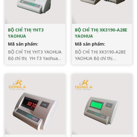
BỘ CHỈ THỊ YHT3
BỘ CHỈ THỊ XK3190-A28E
YAOHUA
YAOHUA
Mã sản phẩm:
Mã sản phẩm:
BỘ CHỈ THỊ YHT3 YAOHUA
BỘ CHỈ THỊ XK3190-A28E
Bộ chỉ thị YH-T3 Yaohua –
YAOHUA Bộ chỉ thị
Được áp dụng công nghệ
XK3190-A28E Yaohua – Là
chuyển đổi A / D ba tích
bộ chỉ thị có 2 màn hình.
hợp, được áp dụng rộng rãi
Bộ chỉ thị được áp dụng
trong hệ thống cân bàn,
rộng rãi ở cân bàn điện tử,
cân sàn, cân bồn. Có thể
cân sàn điện tử, v.v. trên
kết nối từ 1-4 loadcell Chức
hệ thống cân tĩnh có thể
năng tiêu chuẩn ◆ Chuyển
kết nối được loadcell 1 ~ 4
đổi A / D […]
350Ω Chức năng tiêu […]