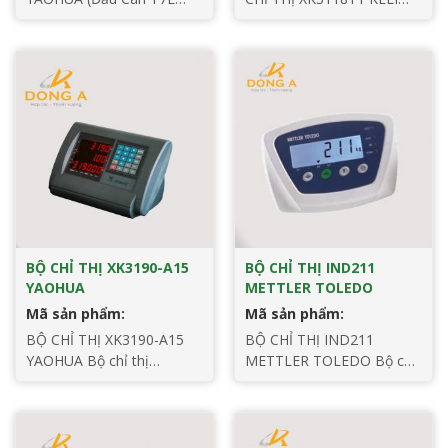
yaohua) Đặc tính kỹ thuật:
Được đánh giá là đầu cân
Đầu Cân XK3190-T7E
hiển thị cân thông dụng
MODEL: XK3190-T7E Hãng
nhất trên thị trường hiện
sản xuất: Yaohua – Đài
nay. Đầu cân XK31118T1
Loan BỘ CHỈ THỊ T7E
sản xuất bởi hãng Keli có
được sử dụng rộng rãi cho
thể sử dụng đa dạng với
cân điện tử , cân bàn, cân
các loại cân điện tử khác
sàn hoặc các thiết bị cân
nhau, nhưng ứng dụng chủ
sử dụng từ 1-4
yếu nhất vẫn […]
loadcell.Đầu cân T7E […]
BỘ CHỈ THỊ XK3190-A15
BỘ CHỈ THỊ IND211
YAOHUA
METTLER TOLEDO
Mã sản phẩm:
Mã sản phẩm:
BỘ CHỈ THỊ XK3190-A15
BỘ CHỈ THỊ IND211
YAOHUA Bộ chỉ thị
METTLER TOLEDO Bộ chỉ
XK3190-A15 yaohua với
thị IND211 Mettler Toledo
chức năng tính toán và
chuyên dùng cho cân bàn,
đếm tốc độ nhanh, độ
cân sàn – Đầu cân điện tử
chính xác cao ∑ -Δ A / D
IND231 việc vận hành ổn