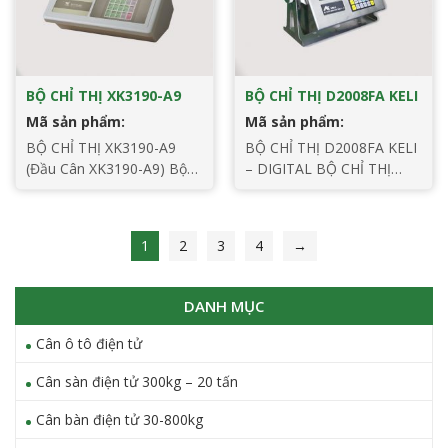
[…]
BỘ CHỈ THỊ XK3190-A9
BỘ CHỈ THỊ D2008FA KELI
Mã sản phẩm:
Mã sản phẩm:
BỘ CHỈ THỊ XK3190-A9
BỘ CHỈ THỊ D2008FA KELI
(Đầu Cân XK3190-A9) Bộ
– DIGITAL BỘ CHỈ THỊ
chỉ thị XK3190-A9 – đầu
D2008FA KELI – Đầu cân
cân in phiếu: Đầu cân điện
kỹ thuật số : Bộ chỉ thị
tử A9, hay còn gọi là bộ chỉ
D2008FA – Digital hay còn
1
2
3
4
→
thị cân, áp dụng công nghệ
gọi là Đầu cân D2008FA là
chuyển đổi-Δ A / D có độ
sản phẩm có độ chính xác
chính xác cao, được sử
và độ tin cậy cao. Chuyên
DANH MỤC
dụng phổ biến cho các ứng
dùng cho cân ô tô, cân xe
dụng cho cân bàn, cân […]
tải sử dụng […]
Cân ô tô điện tử
Cân sàn điện tử 300kg – 20 tấn
Cân bàn điện tử 30-800kg