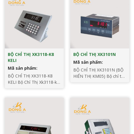
công nghệ chuyển đổi và
định chắc chắn, thân thiện
công nghệ phần mềm tiên
với nhân viên vận hành khi
tiến, được áp dụng rộng rãi
cân cơ bản, cân kiểm tra
trong nền tảng cân điện
quá tải/thiếu tải, cân động
tử, bộ chỉ thị xk3190-a15
vật và những ứng […]
[…]
BỘ CHỈ THỊ XK3118-K8
BỘ CHỈ THỊ XK3101N
KELI
Mã sản phẩm:
Mã sản phẩm:
BỘ CHỈ THỊ XK3101N (BỘ
BỘ CHỈ THỊ XK3118-K8
HIỂN THỊ KM05) Bộ chỉ thị
KELI Bộ Chỉ Thị Xk3118-k8
xk3101n Hãng sx: Keli Đầu
keli – Đầu Cân K8 – Bộ chỉ
cân XK3101+ là đầu điều
thị chuyên dụng cho cân ô
khiển, được sử dụng nhiều
tô, cân tải trọng lớn có độ
trong lĩnh lực điều khiển –
chính xác cao, và độ ổn
tự động hóa. Có nhiều
định tuyệt vời . – Bộ chỉ thị
series giao tiếp (Modbus
có khả năng kết nối 1-12
và Profibus), có đầu giao
loadcell THÔNG SỐ KỸ
tiếp input-output, cổng
THUẬT […]
giao tiếp mở rộng, có thể