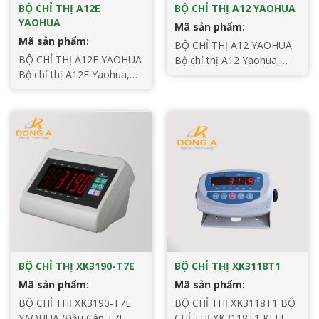
BỘ CHỈ THỊ A12E
BỘ CHỈ THỊ A12 YAOHUA
YAOHUA
Mã sản phẩm:
Mã sản phẩm:
BỘ CHỈ THỊ A12 YAOHUA
BỘ CHỈ THỊ A12E YAOHUA
Bộ chỉ thị A12 Yaohua,
Bộ chỉ thị A12E Yaohua,
chuẩn OIML, hàng chính
chuẩn OIML, hàng chính
hãng: Đầu cân Model
hãng: Đầu cân Model
XK3190-
XK3190-
A12 Yaohua có chứng
A12 Yaohua có chứng
nhận OIML được in trên
nhận OIML được in trên
mặt hiển thị (OIML là tiêu
mặt hiển thị (OIML là tiêu
chuẩn các thiết bị đo lường
chuẩn các thiết bị đo lường
mang tính chất toàn cầu ),
mang tính chất toàn cầu ),
sử dụng công nghệ chuyển
sử dụng công nghệ chuyển
đổi A/D và tốc độ nhanh,
đổi A/D và tốc độ nhanh,
độ chính xác cao và công
độ chính xác cao và công
[…]
[…]
BỘ CHỈ THỊ XK3190-T7E
BỘ CHỈ THỊ XK3118T1
Mã sản phẩm:
Mã sản phẩm:
BỘ CHỈ THỊ XK3190-T7E
BỘ CHỈ THỊ XK3118T1 BỘ
YAOHUA (Đầu Cân T7E
CHỈ THỊ XK3118T1 KELI